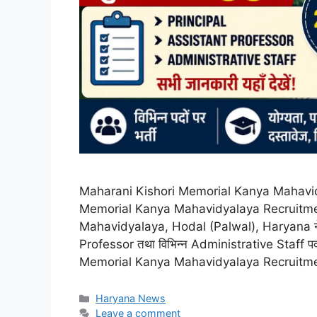
Maharani Kishori Memorial Kanya Mahavi
Memorial Kanya Mahavidyalaya Recruitme
Mahavidyalaya, Hodal (Palwal), Haryana ने 
Professor तथा विभिन्न Administrative Staff पद
Memorial Kanya Mahavidyalaya Recruitment 2
Categories
Haryana News
Leave a comment