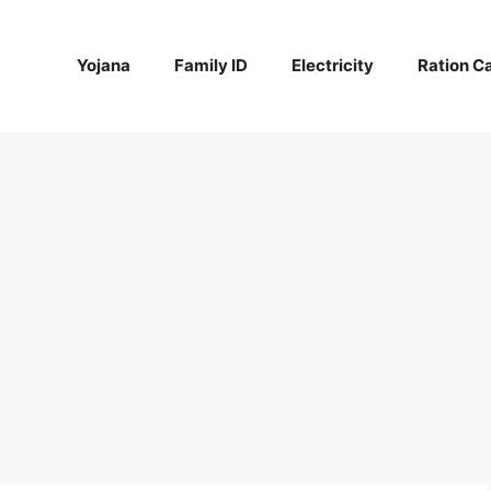
Yojana
Family ID
Electricity
Ration C