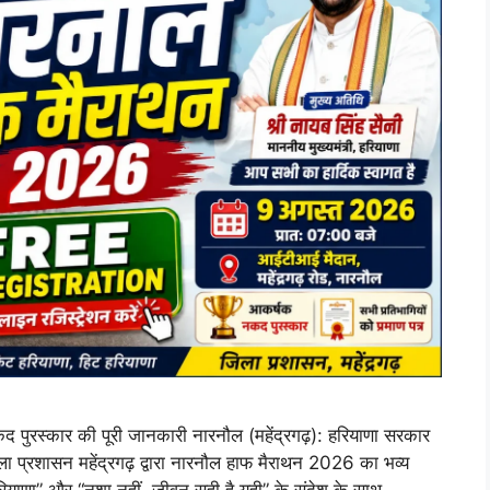
पुरस्कार की पूरी जानकारी नारनौल (महेंद्रगढ़): हरियाणा सरकार
ला प्रशासन महेंद्रगढ़ द्वारा नारनौल हाफ मैराथन 2026 का भव्य
रियाणा” और “नशा नहीं, जीवन सही है यही” के संदेश के साथ …