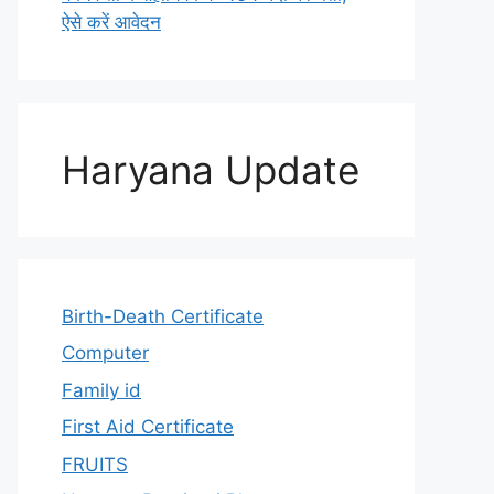
ऐसे करें आवेदन
Haryana Update
Birth-Death Certificate
Computer
Family id
First Aid Certificate
FRUITS