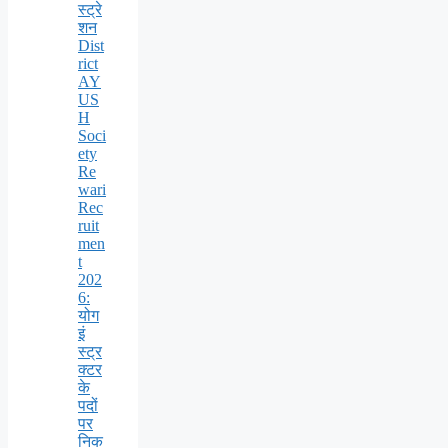
स्ट्रे
शन
Dist
rict
AY
US
H
Soci
ety
Re
wari
Rec
ruit
men
t
202
6:
योग
इं
स्ट्र
क्टर
के
पदों
पर
निक