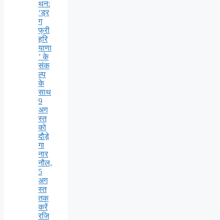
थन:
‘ड्र
ग
फ्री
हरि
याणा
’ के
संक
ल्प
के
साथ
9
अग
स्त
को
दौड़े
गा
नार
नौल,
5
अग
स्त
तक
करें
रजि