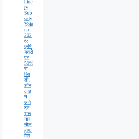
hine
ry
Sub
sidy
Yoja
na
202
6:
कृषि
यंत्रों
पर
50%
स
ब्सि
डी,
ऑन
लाइ
न
आवे
दन
शुरू
नार
नौल
हाफ
मैरा