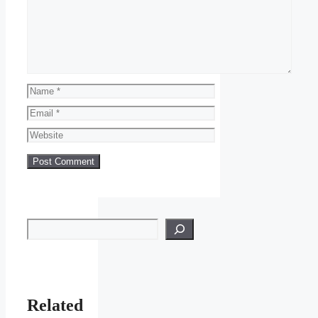
Name
Email
Website
Search
Related