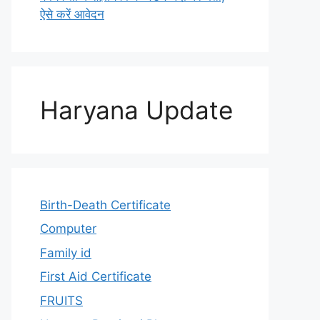
ऐसे करें आवेदन
Haryana Update
Birth-Death Certificate
Computer
Family id
First Aid Certificate
FRUITS