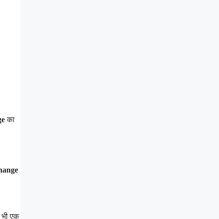
ge
का
hange
ी भी एक