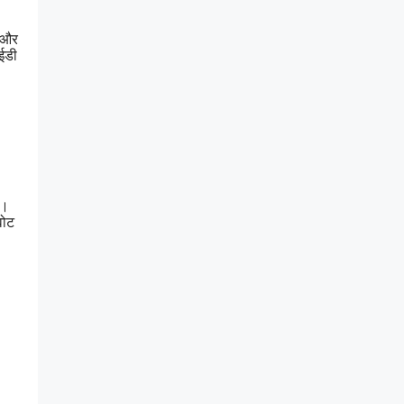
ा और
आईडी
ै।
वोट