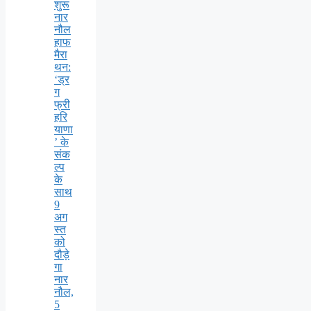
शुरू
नार
नौल
हाफ
मैरा
थन:
‘ड्र
ग
फ्री
हरि
याणा
’ के
संक
ल्प
के
साथ
9
अग
स्त
को
दौड़े
गा
नार
नौल,
5