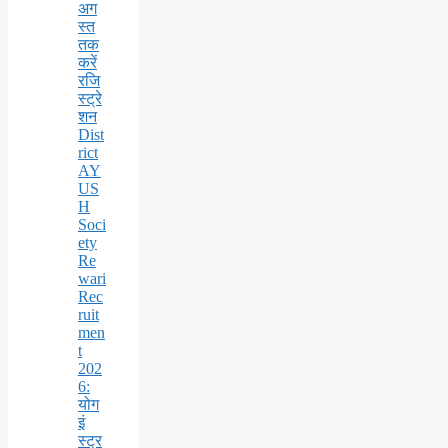
अग
स्त
तक
करें
रजि
स्ट्रे
शन
Dist
rict
AY
US
H
Soci
ety
Re
wari
Rec
ruit
men
t
202
6:
योग
इं
स्ट्र