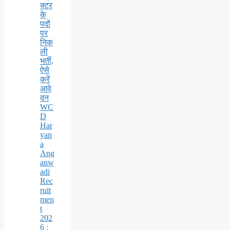
क्टर
के
पदों
पर
निक
ली
भर्ती,
ऐसे
करें
आवे
दन
WC
D
Har
yan
a
Ang
anw
adi
Rec
ruit
men
t
202
6 :