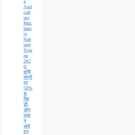
a
Agri
cult
ure
Mac
hine
ry
Sub
sidy
Yoja
na
202
6:
कृषि
यंत्रों
पर
50%
स
ब्सि
डी,
ऑन
लाइ
न
आवे
दन