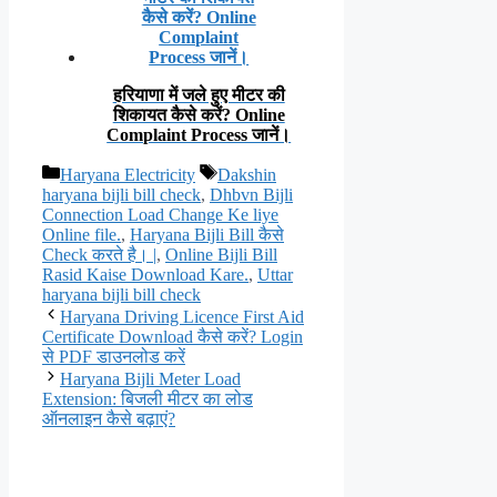
हरियाणा में जले हुए मीटर की
शिकायत कैसे करें? Online
Complaint Process जानें।
Categories
Tags
Haryana Electricity
Dakshin
haryana bijli bill check
,
Dhbvn Bijli
Connection Load Change Ke liye
Online file.
,
Haryana Bijli Bill कैसे
Check करते है। |
,
Online Bijli Bill
Rasid Kaise Download Kare.
,
Uttar
haryana bijli bill check
Haryana Driving Licence First Aid
Certificate Download कैसे करें? Login
से PDF डाउनलोड करें
Haryana Bijli Meter Load
Extension: बिजली मीटर का लोड
ऑनलाइन कैसे बढ़ाएं?