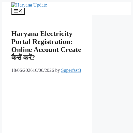
Skip
to
Menu
content
Haryana Electricity
Portal Registration:
Online Account Create
कैसें करें?
18/06/2026
16/06/2026
by
Superfast3