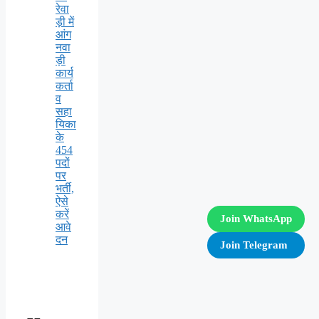
रेवा
ड़ी में
आंग
नवा
ड़ी
कार्य
कर्ता
व
सहा
यिका
के
454
पदों
पर
भर्ती,
ऐसे
करें
Join WhatsApp
आवे
दन
Join Telegram