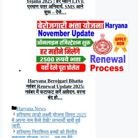
Yojana 2025 : हर महीने LIVE
प्रमाण पत्र अनिवार्य, SMS आने
शुरू – ऐसे…
Haryana Berojgari Bhatta
नवंबर Renewal Update 2025:
नवंबर में फटाफट करें आवेदन, वरना
बंद हो…
Categories
Haryana News
हरियाणा लाडो लक्ष्मी योजना लिस्ट 2025
में अपना नाम कैसे देखें? लाभार्थी सूची हुई
जारी.
हरियाणा निराश्रित बच्चों को वित्तीय
सहायता योजना 2025 – अब घर बैठे