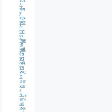
202
6:
योग
इं
स्ट्र
क्टर
के
पदों
पर
निक
ली
भर्ती,
ऐसे
करें
आवे
दन
WC
D
Har
yan
a
Ang
anw
adi
Rec