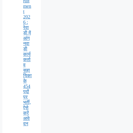
ruit
men
t
202
6 :
रेवा
ड़ी में
आंग
नवा
ड़ी
कार्य
कर्ता
व
सहा
यिका
के
454
पदों
पर
भर्ती,
ऐसे
करें
आवे
दन