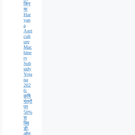
क्रि
या
Har
yan
a
Agri
cult
ure
Mac
hine
ry
Sub
sidy
Yoja
na
202
6:
कृषि
यंत्रों
पर
50%
स
ब्सि
डी,
ऑन