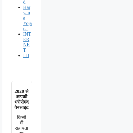
d
Har
yan
a
Yoja
na
INT
ER
NE
T
ITI
2020 से
आपकी
भरोसेमंद
वेबसाइट
किसी
भी
सहायता