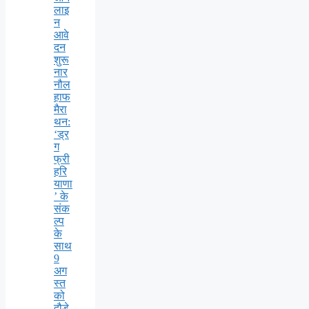
लाइ
न
आवे
दन
शुरू
नार
नौल
हाफ
मैरा
थन:
‘ड्र
ग
फ्री
हरि
याणा
’ के
संक
ल्प
के
साथ
9
अग
स्त
को
दौड़े