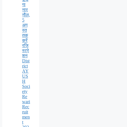
गा
नार
नौल,
5
अग
स्त
तक
करें
रजि
स्ट्रे
शन
Dist
rict
AY
US
H
Soci
ety
Re
wari
Rec
ruit
men
t