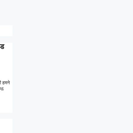
ोड
ी हमने
ng