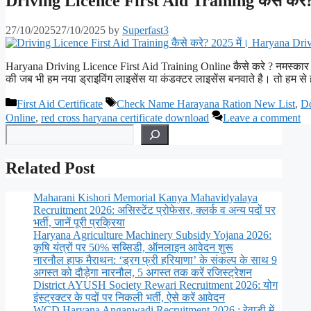
Driving Licence First Aid Training कैसे करे
27/10/2025
27/10/2025
by
Superfast3
Haryana Driving Licence First Aid Training Online कैसे करे ? नमस्कार
की जब भी हम नया ड्राइविंग लाइसेंस या कंडक्टर लाइसेंस बनवाते है। तो हम
Categories
Tags
First Aid Certificate
Check Name Harayana Ration New List
,
Do
Online
,
red cross haryana certificate download
Leave a comment
Search
Related Post
Maharani Kishori Memorial Kanya Mahavidyalaya
Recruitment 2026: असिस्टेंट प्रोफेसर, क्लर्क व अन्य पदों पर
भर्ती, जानें पूरी प्रक्रिया
Haryana Agriculture Machinery Subsidy Yojana 2026:
कृषि यंत्रों पर 50% सब्सिडी, ऑनलाइन आवेदन शुरू
नारनौल हाफ मैराथन: ‘ड्रग फ्री हरियाणा’ के संकल्प के साथ 9
अगस्त को दौड़ेगा नारनौल, 5 अगस्त तक करें रजिस्ट्रेशन
District AYUSH Society Rewari Recruitment 2026: योग
इंस्ट्रक्टर के पदों पर निकली भर्ती, ऐसे करें आवेदन
WCD Haryana Anganwadi Recruitment 2026 : रेवाड़ी में