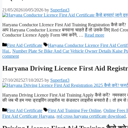
21/05/2026
10/05/2026
by
Superfast3
Haryana Conductor LIcence First Aid Training Registration कैसे करे
आप Haryana Conductor Licence बनवाना चाहते हैं तो उसके लिए Red Cross
Conductor Licence Apply Form जमा करेंगे, …
Read more
Categories
Tags
First Aid Certificate
Haryana Conductor Licence First Aid Certifi
Hai.
,
Number Plate Se Bike And Car Vehicle Owner Details Kaise Pt
comment
Haryana Driving Licence First Aid Registrati
27/10/2025
27/10/2025
by
Superfast3
Haryana Driving Licence First Aid Training Apply कैसे करें? नमस्कार 
की जब भी हम नया ड्राइविंग लाइसेंस या कंडक्टर लाइसेंस बनवाते है। तो हम 
Categories
Tags
First Aid Certificate
First Aid Training Fee Online
,
Online Fees P
First Aid Certificate Haryana
,
red cross haryana certificate download
,