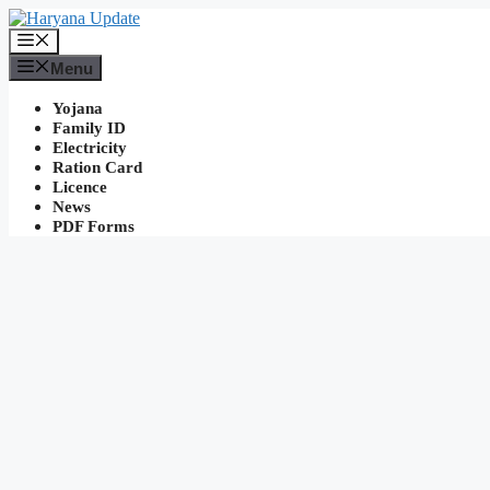
Skip
to
Menu
content
Menu
Yojana
Family ID
Electricity
Ration Card
Licence
News
PDF Forms