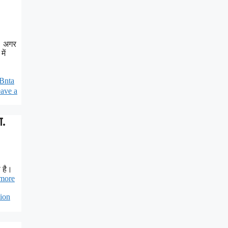
। अगर
ें
 Bnta
ave a
ण.
 है।
more
tion