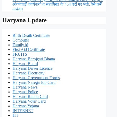
आंगनवाड़ी कार्यकर्ता व सहायिका के 454 पदों पर भर्ती, ऐसे करें
आवेदन
Haryana Update
Birth-Death Certificate
Computer
Family id
First Aid Certificate
FRUITS
Haryana Berojgari Bhatta
Haryana Board
Haryana Driver Licence
Haryana Electricity
Haryana Government Forms
Haryana Narega Job Card
Haryana News
Haryana Police
Haryana Ration Card
Haryana Voter Card
Haryana Yojana
INTERNET
ITI