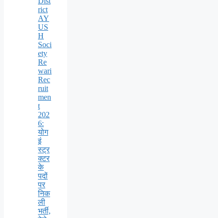
Dist
rict
AY
US
H
Soci
ety
Re
wari
Rec
ruit
men
t
202
6:
योग
इं
स्ट्र
क्टर
के
पदों
पर
निक
ली
भर्ती,