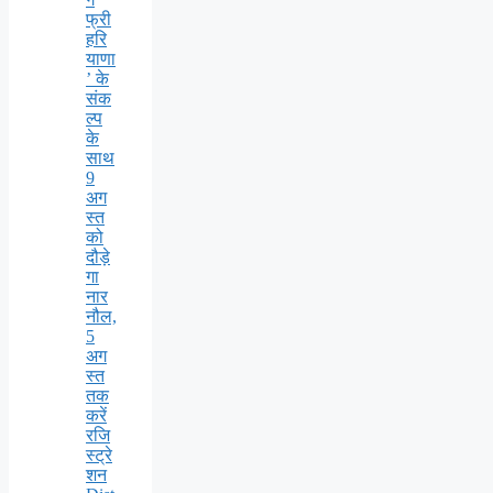
फ्री
हरि
याणा
’ के
संक
ल्प
के
साथ
9
अग
स्त
को
दौड़े
गा
नार
नौल,
5
अग
स्त
तक
करें
रजि
स्ट्रे
शन