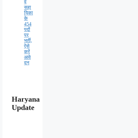
व
सहा
यिका
के
454
पदों
पर
भर्ती,
ऐसे
करें
आवे
दन
Haryana
Update