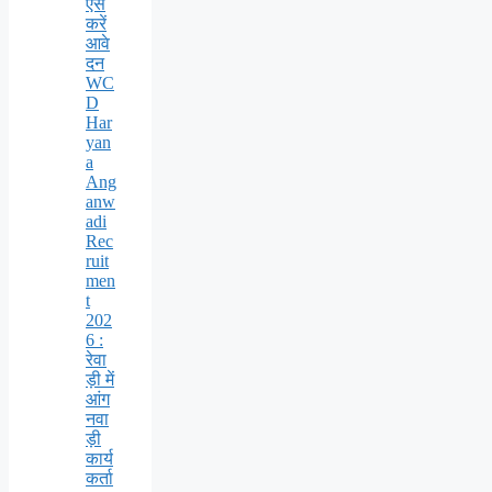
ऐसे
करें
आवे
दन
WC
D
Har
yan
a
Ang
anw
adi
Rec
ruit
men
t
202
6 :
रेवा
ड़ी में
आंग
नवा
ड़ी
कार्य
कर्ता