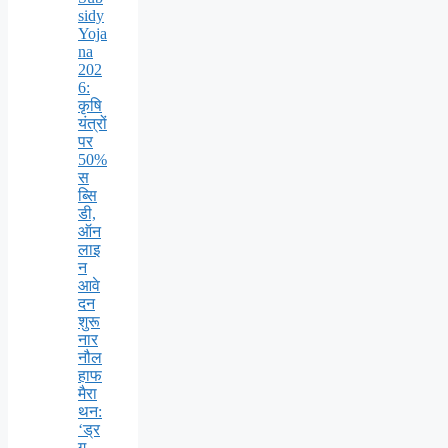
sidy
Yoja
na
202
6:
कृषि
यंत्रों
पर
50%
स
ब्सि
डी,
ऑन
लाइ
न
आवे
दन
शुरू
नार
नौल
हाफ
मैरा
थन:
‘ड्र
ग