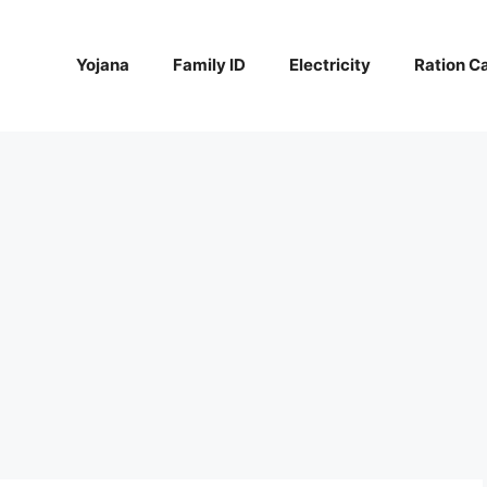
Yojana
Family ID
Electricity
Ration C