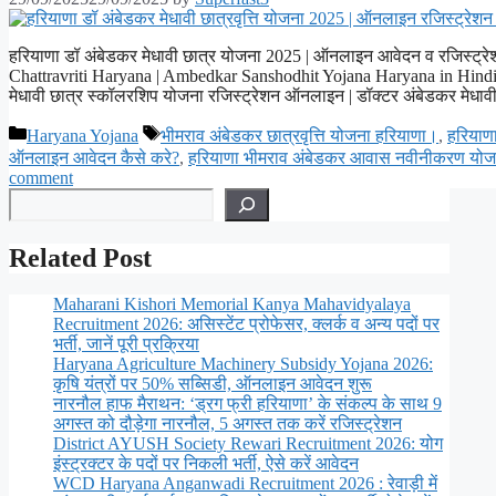
हरियाणा डॉ अंबेडकर मेधावी छात्र योजना 2025 | ऑनलाइन आवेदन व रजिस्ट्र
Chattravriti Haryana | Ambedkar Sanshodhit Yojana Haryana in Hind
मेधावी छात्र स्कॉलरशिप योजना रजिस्ट्रेशन ऑनलाइन | डॉक्टर अंबेडकर मेधा
Categories
Tags
Haryana Yojana
भीमराव अंबेडकर छात्रवृत्ति योजना हरियाणा।
,
हरियाण
ऑनलाइन आवेदन कैसे करे?
,
हरियाणा भीमराव अंबेडकर आवास नवीनीकरण यो
comment
Search
Related Post
Maharani Kishori Memorial Kanya Mahavidyalaya
Recruitment 2026: असिस्टेंट प्रोफेसर, क्लर्क व अन्य पदों पर
भर्ती, जानें पूरी प्रक्रिया
Haryana Agriculture Machinery Subsidy Yojana 2026:
कृषि यंत्रों पर 50% सब्सिडी, ऑनलाइन आवेदन शुरू
नारनौल हाफ मैराथन: ‘ड्रग फ्री हरियाणा’ के संकल्प के साथ 9
अगस्त को दौड़ेगा नारनौल, 5 अगस्त तक करें रजिस्ट्रेशन
District AYUSH Society Rewari Recruitment 2026: योग
इंस्ट्रक्टर के पदों पर निकली भर्ती, ऐसे करें आवेदन
WCD Haryana Anganwadi Recruitment 2026 : रेवाड़ी में