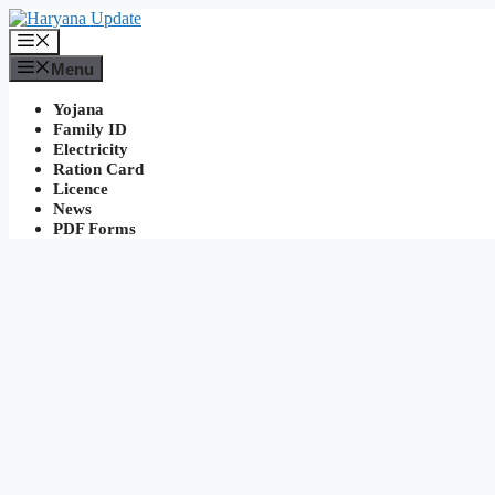
Skip
to
Menu
content
Menu
Yojana
Family ID
Electricity
Ration Card
Licence
News
PDF Forms