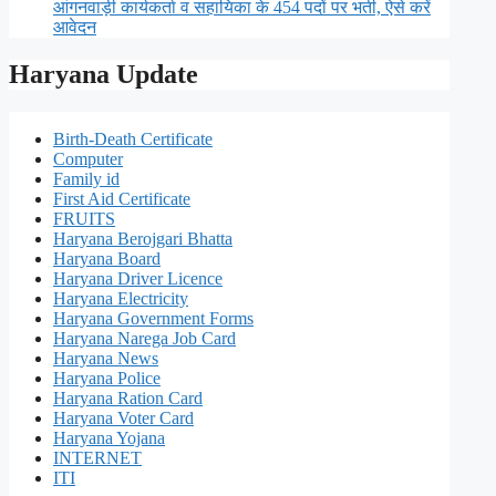
आंगनवाड़ी कार्यकर्ता व सहायिका के 454 पदों पर भर्ती, ऐसे करें
आवेदन
Haryana Update
Birth-Death Certificate
Computer
Family id
First Aid Certificate
FRUITS
Haryana Berojgari Bhatta
Haryana Board
Haryana Driver Licence
Haryana Electricity
Haryana Government Forms
Haryana Narega Job Card
Haryana News
Haryana Police
Haryana Ration Card
Haryana Voter Card
Haryana Yojana
INTERNET
ITI