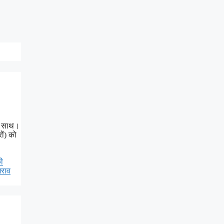
े साथ।
ों) को
ी
मराव