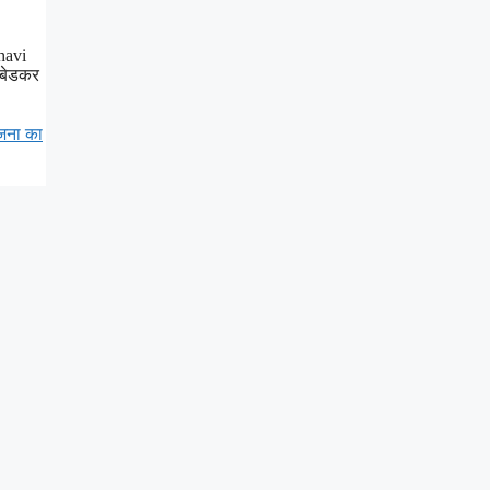
havi
ंबेडकर
ोजना का