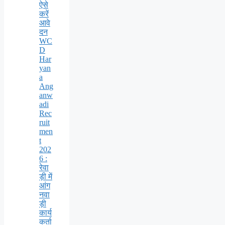
ऐसे
करें
आवे
दन
WC
D
Har
yan
a
Ang
anw
adi
Rec
ruit
men
t
202
6 :
रेवा
ड़ी में
आंग
नवा
ड़ी
कार्य
कर्ता