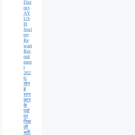
Dist
rict
AY
US
H
Soci
ety
Re
wari
Rec
ruit
men
t
202
6:
योग
इं
स्ट्र
क्टर
के
पदों
पर
निक
ली
भर्ती,