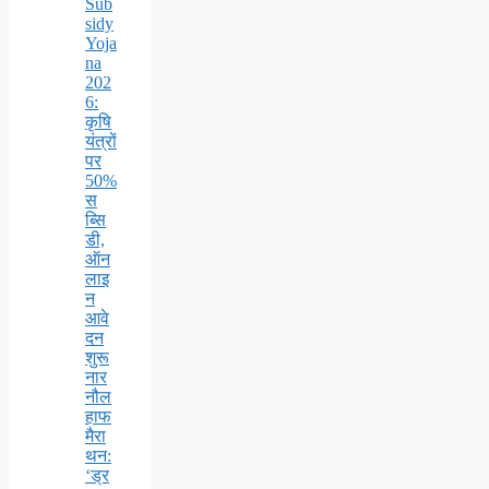
Sub
sidy
Yoja
na
202
6:
कृषि
यंत्रों
पर
50%
स
ब्सि
डी,
ऑन
लाइ
न
आवे
दन
शुरू
नार
नौल
हाफ
मैरा
थन:
‘ड्र