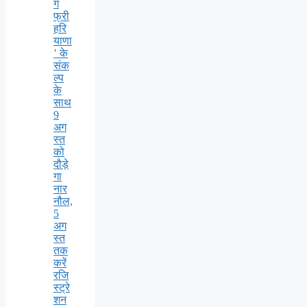
ग
फ्री
हरि
याणा
’ के
संक
ल्प
के
साथ
9
अग
स्त
को
दौड़े
गा
नार
नौल,
5
अग
स्त
तक
करें
रजि
स्ट्रे
शन