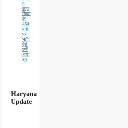
व
सहा
यिका
के
454
पदों
पर
भर्ती,
ऐसे
करें
आवे
दन
Haryana
Update