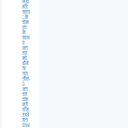
फ्री
हरि
याणा
’ के
संक
ल्प
के
साथ
9
अग
स्त
को
दौड़े
गा
नार
नौल,
5
अग
स्त
तक
करें
रजि
स्ट्रे
शन
Dist