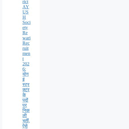
rict
AY
US
H
Soci
ety
Re
wari
Rec
ruit
men
t
202
6:
योग
इं
स्ट्र
क्टर
के
पदों
पर
निक
ली
भर्ती,
ऐसे