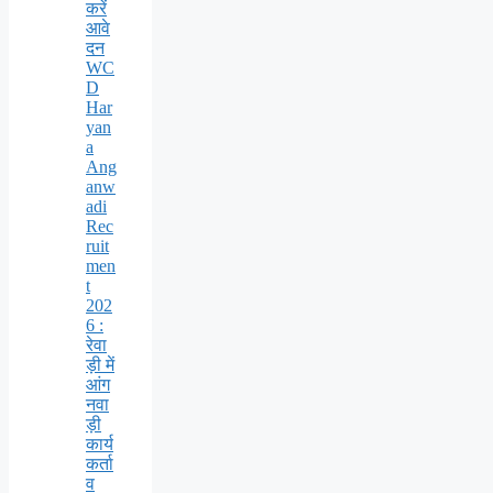
करें
आवे
दन
WC
D
Har
yan
a
Ang
anw
adi
Rec
ruit
men
t
202
6 :
रेवा
ड़ी में
आंग
नवा
ड़ी
कार्य
कर्ता
व