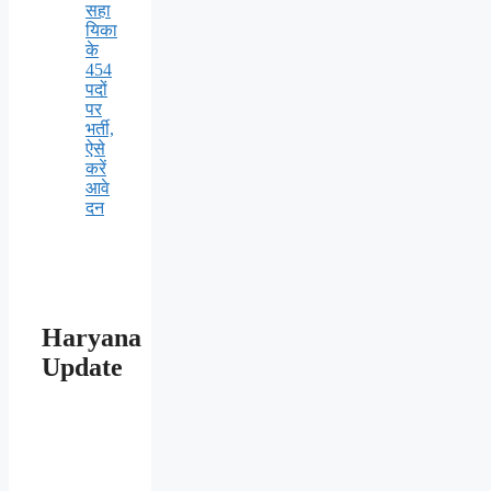
सहा
यिका
के
454
पदों
पर
भर्ती,
ऐसे
करें
आवे
दन
Haryana
Update