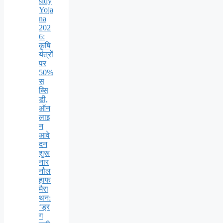
sidy
Yoja
na
202
6:
कृषि
यंत्रों
पर
50%
स
ब्सि
डी,
ऑन
लाइ
न
आवे
दन
शुरू
नार
नौल
हाफ
मैरा
थन:
‘ड्र
ग