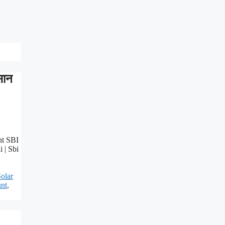
सान
nt SBI
 | Sbi
olar
nt
,