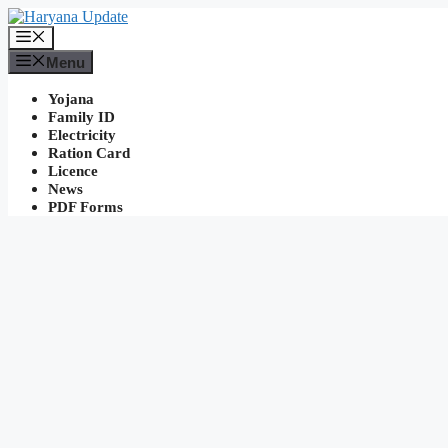
Skip
to
Menu
content
Menu
Yojana
Family ID
Electricity
Ration Card
Licence
News
PDF Forms