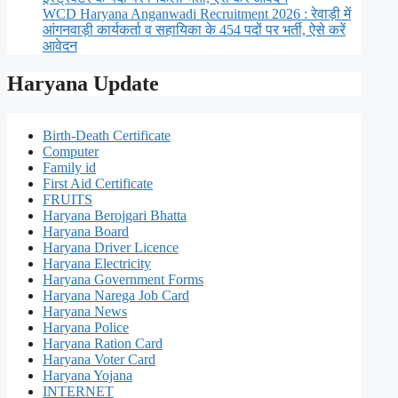
WCD Haryana Anganwadi Recruitment 2026 : रेवाड़ी में
आंगनवाड़ी कार्यकर्ता व सहायिका के 454 पदों पर भर्ती, ऐसे करें
आवेदन
Haryana Update
Birth-Death Certificate
Computer
Family id
First Aid Certificate
FRUITS
Haryana Berojgari Bhatta
Haryana Board
Haryana Driver Licence
Haryana Electricity
Haryana Government Forms
Haryana Narega Job Card
Haryana News
Haryana Police
Haryana Ration Card
Haryana Voter Card
Haryana Yojana
INTERNET