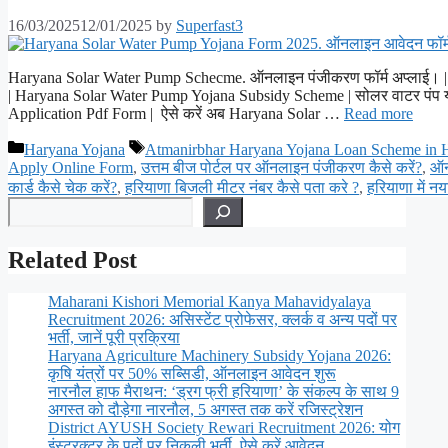
16/03/2025
12/01/2025
by
Superfast3
Haryana Solar Water Pump Schecme. ऑनलाइन पंजीकरण फॉर्म अप्लाई। | हर
| Haryana Solar Water Pump Yojana Subsidy Scheme | सोलर वाटर पंप 
Application Pdf Form | ऐसे करें अब Haryana Solar …
Read more
Categories
Tags
Haryana Yojana
Atmanirbhar Haryana Yojana Loan Scheme in H
Apply Online Form
,
उत्तम बीज पोर्टल पर ऑनलाइन पंजीकरण कैसे करें?
,
ऑन
कार्ड कैसे चेक करें?
,
हरियाणा बिजली मीटर नंबर कैसे पता करे ?
,
हरियाणा में न
Search
Related Post
Maharani Kishori Memorial Kanya Mahavidyalaya
Recruitment 2026: असिस्टेंट प्रोफेसर, क्लर्क व अन्य पदों पर
भर्ती, जानें पूरी प्रक्रिया
Haryana Agriculture Machinery Subsidy Yojana 2026:
कृषि यंत्रों पर 50% सब्सिडी, ऑनलाइन आवेदन शुरू
नारनौल हाफ मैराथन: ‘ड्रग फ्री हरियाणा’ के संकल्प के साथ 9
अगस्त को दौड़ेगा नारनौल, 5 अगस्त तक करें रजिस्ट्रेशन
District AYUSH Society Rewari Recruitment 2026: योग
इंस्ट्रक्टर के पदों पर निकली भर्ती, ऐसे करें आवेदन