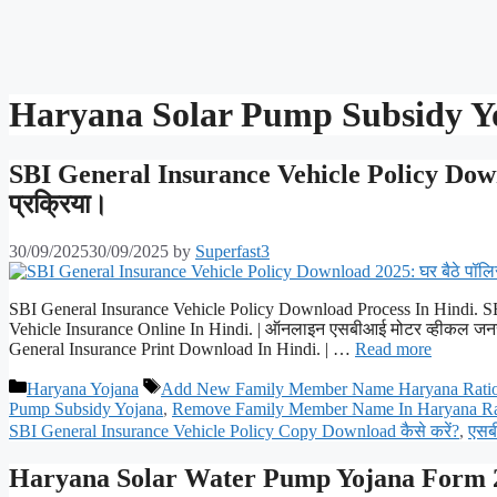
Haryana Solar Pump Subsidy Y
SBI General Insurance Vehicle Policy Down
प्रक्रिया।
30/09/2025
30/09/2025
by
Superfast3
SBI General Insurance Vehicle Policy Download Process In Hindi. S
Vehicle Insurance Online In Hindi. | ऑनलाइन एसबीआई मोटर व्हीकल जनरल 
General Insurance Print Download In Hindi. | …
Read more
Categories
Tags
Haryana Yojana
Add New Family Member Name Haryana Ration
Pump Subsidy Yojana
,
Remove Family Member Name In Haryana Ra
SBI General Insurance Vehicle Policy Copy Download कैसे करें?
,
एसबी
Haryana Solar Water Pump Yojana Form 2025