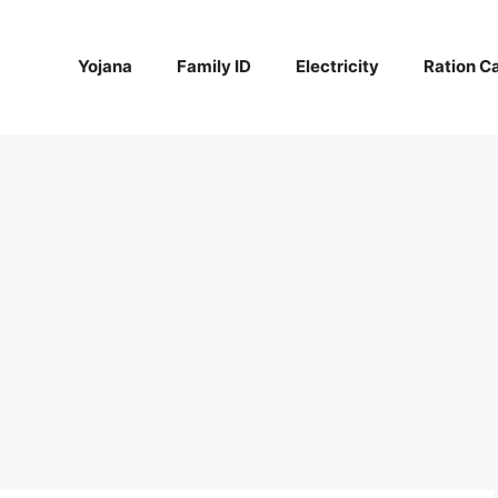
Yojana
Family ID
Electricity
Ration C