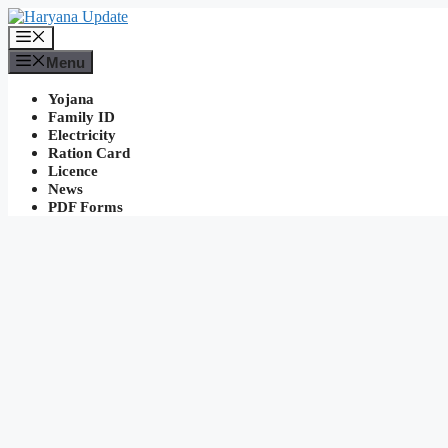
Skip
to
Menu
content
Menu
Yojana
Family ID
Electricity
Ration Card
Licence
News
PDF Forms