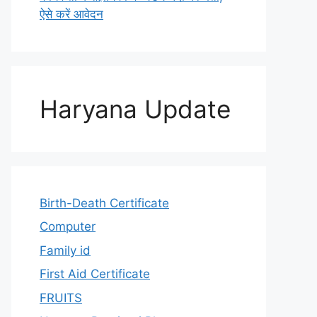
ऐसे करें आवेदन
Haryana Update
Birth-Death Certificate
Computer
Family id
First Aid Certificate
FRUITS