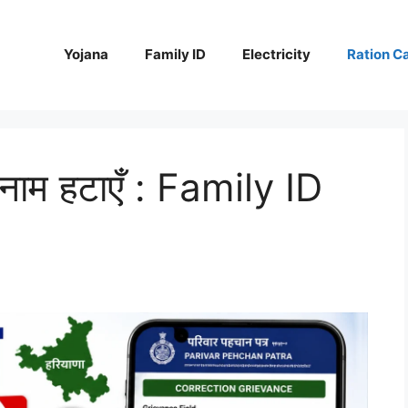
Yojana
Family ID
Electricity
Ration C
े नाम हटाएँ : Family ID