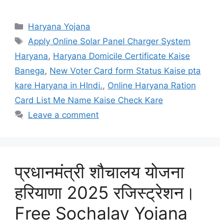
Categories
Haryana Yojana
Tags
Apply Online Solar Panel Charger System
Haryana
,
Haryana Domicile Certificate Kaise
Banega
,
New Voter Card form Status Kaise pta
kare Haryana in HIndi.
,
Online Haryana Ration
Card List Me Name Kaise Check Kare
Leave a comment
प्रधानमंत्री शौचालय योजना
हरियाणा 2025 रजिस्ट्रेशन।
Free Sochalay Yojana