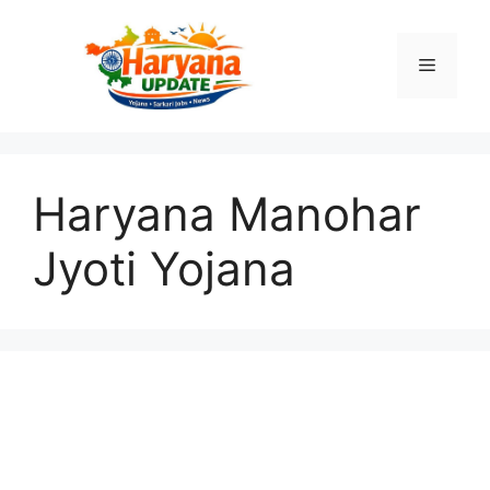
Skip
to
Menu
content
Haryana Manohar
Jyoti Yojana