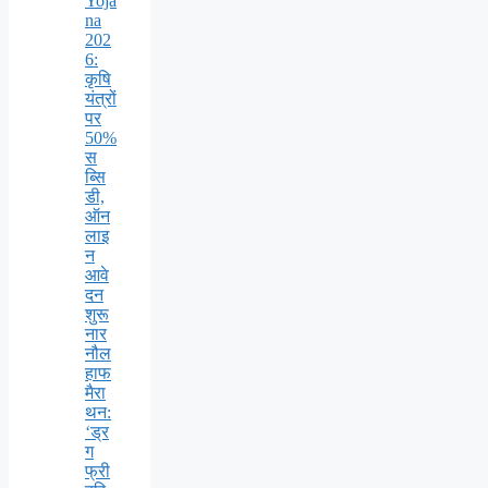
Yoja
na
202
6:
कृषि
यंत्रों
पर
50%
स
ब्सि
डी,
ऑन
लाइ
न
आवे
दन
शुरू
नार
नौल
हाफ
मैरा
थन:
‘ड्र
ग
फ्री