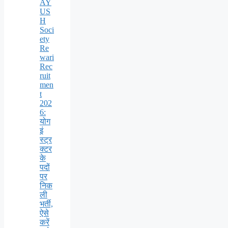
AY
US
H
Soci
ety
Re
wari
Rec
ruit
men
t
202
6:
योग
इं
स्ट्र
क्टर
के
पदों
पर
निक
ली
भर्ती,
ऐसे
करें