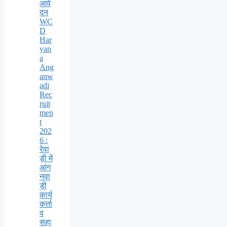
आवे
दन
WC
D
Har
yan
a
Ang
anw
adi
Rec
ruit
men
t
202
6 :
रेवा
ड़ी में
आंग
नवा
ड़ी
कार्य
कर्ता
व
सहा