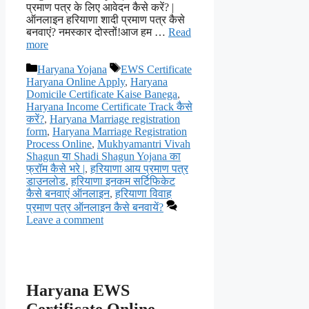
प्रमाण पत्र के लिए आवेदन कैसे करें? |
ऑनलाइन हरियाणा शादी प्रमाण पत्र कैसे
बनवाएं? नमस्कार दोस्तों!आज हम …
Read
more
Categories
Tags
Haryana Yojana
EWS Certificate
Haryana Online Apply
,
Haryana
Domicile Certificate Kaise Banega
,
Haryana Income Certificate Track कैसे
करें?
,
Haryana Marriage registration
form
,
Haryana Marriage Registration
Process Online
,
Mukhyamantri Vivah
Shagun या Shadi Shagun Yojana का
फ्रॉम कैसे भरे |
,
हरियाणा आय प्रमाण पत्र
डाउनलोड
,
हरियाणा इनकम सर्टिफिकेट
कैसे बनवाएं ऑनलाइन
,
हरियाणा विवाह
प्रमाण पत्र ऑनलाइन कैसे बनवायें?
Leave a comment
Haryana EWS
Certificate Online