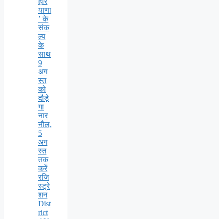
हरि
याणा
’ के
संक
ल्प
के
साथ
9
अग
स्त
को
दौड़े
गा
नार
नौल,
5
अग
स्त
तक
करें
रजि
स्ट्रे
शन
Dist
rict