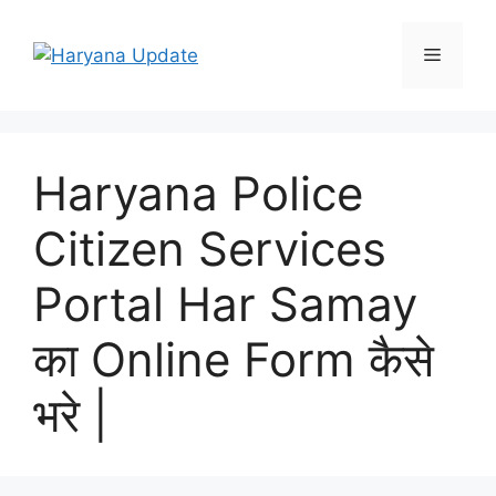
Skip
to
Menu
content
Haryana Police
Citizen Services
Portal Har Samay
का Online Form कैसे
भरे |