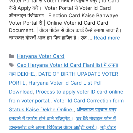
Voter Portal से Voter ( मतदाता पहचान पत्र ) id Card
कैसे Apply करें। Voter Portal से Voter id Card
ऑनलाइन पंजीकरण | Election Card Kaise Banwaye
Voter Portal से | Online Voter id Card Card
Document. | वोटर पोर्टल से वोटर कार्ड कैसे बनाया जाता है।
नमस्कार दोस्तों आज हम फिर हाजिर है। एक …
Read more
Categories
Haryana Voter Card
Tags
Ceo Haryana Voter id Card Fianl list में अपना
नाम DEKHE.
,
DATE OF BIRTH UPADATE VOTER
PORTL
,
Haryana Voter Id Card List Pdf
Download
,
Process to apply voter ID card online
from voter portal.
,
Voter Id Card Correction form
Status Kaise Dekhe Online.
,
ऑनलाइन पहचान पत्र
बनवाने में पय्रोग होने वाले डॉक्यूमेंट।
,
घर बैठे मोबाइल फ़ोन में
डाउनलोड करे अपना डिजिटल वोटर आईडी कार्ड।
,
नई वोटर