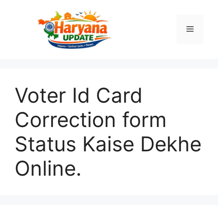
Skip
to
Menu
content
Voter Id Card
Correction form
Status Kaise Dekhe
Online.