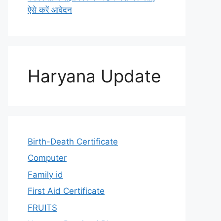
ऐसे करें आवेदन
Haryana Update
Birth-Death Certificate
Computer
Family id
First Aid Certificate
FRUITS