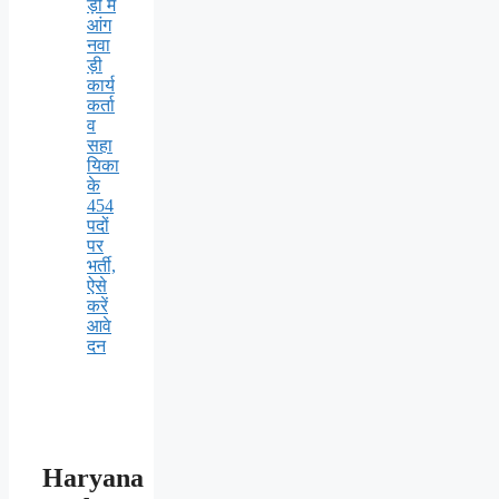
ड़ी में
आंग
नवा
ड़ी
कार्य
कर्ता
व
सहा
यिका
के
454
पदों
पर
भर्ती,
ऐसे
करें
आवे
दन
Haryana