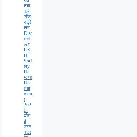
स्त
तक
करें
रजि
स्ट्रे
शन
Dist
rict
AY
US
H
Soci
ety
Re
wari
Rec
ruit
men
t
202
6:
योग
इं
स्ट्र
क्टर