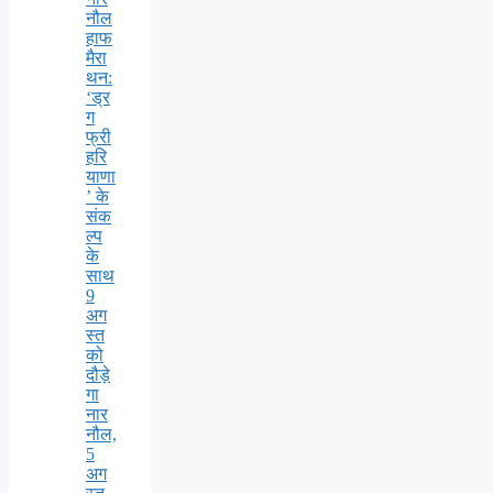
नौल
हाफ
मैरा
थन:
‘ड्र
ग
फ्री
हरि
याणा
’ के
संक
ल्प
के
साथ
9
अग
स्त
को
दौड़े
गा
नार
नौल,
5
अग