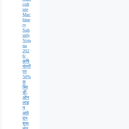
cult
ure
Mac
hine
ry
Sub
sidy
Yoja
na
202
6:
कृषि
यंत्रों
पर
50%
स
ब्सि
डी,
ऑन
लाइ
न
आवे
दन
शुरू
नार