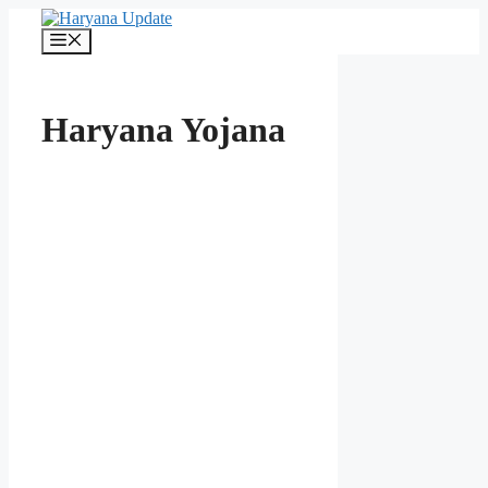
Skip
to
Menu
content
Haryana Yojana