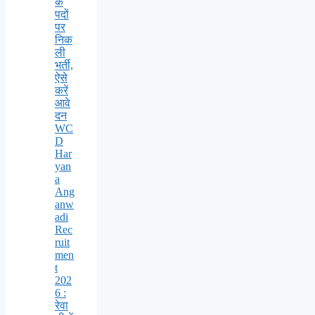
के
पदों
पर
निक
ली
भर्ती,
ऐसे
करें
आवे
दन
WC
D
Har
yan
a
Ang
anw
adi
Rec
ruit
men
t
202
6 :
रेवा