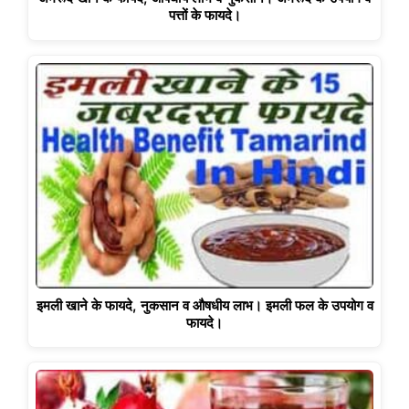
पत्तों के फायदे।
इमली खाने के फायदे, नुकसान व औषधीय लाभ। इमली फल के उपयोग व
फायदे।