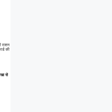
बी राशन
ार्ड की
।
ेखा से