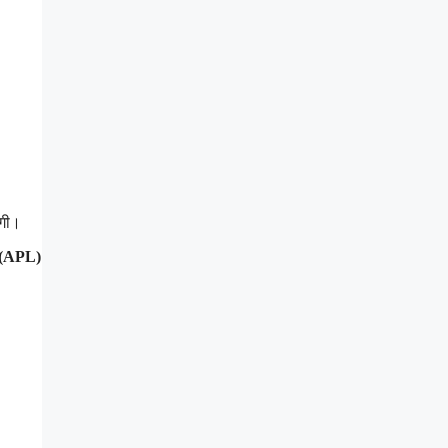
एगी।
 (APL)