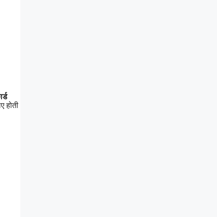
र्ड
िए होती