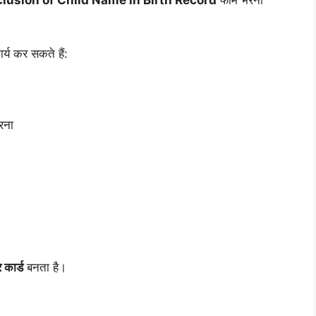
clusion of Child Name in Birth Record
फॉर्म भरना
्य कर सकते हैं:
रना
कार्ड
बनता है।