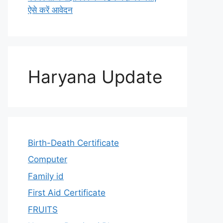
ऐसे करें आवेदन
Haryana Update
Birth-Death Certificate
Computer
Family id
First Aid Certificate
FRUITS