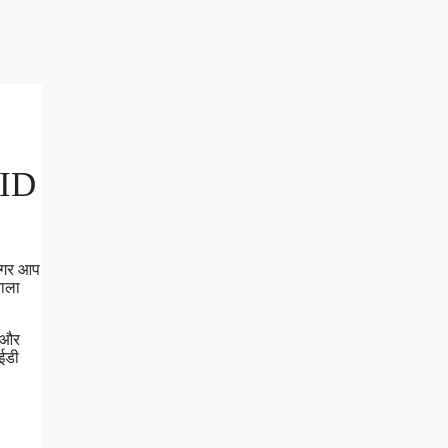
 ID
 अगर आप
वाला
ा और
आईडी