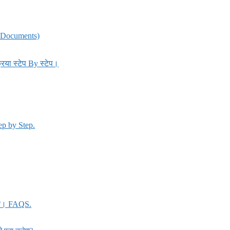
d Documents)
िया स्टेप By स्टेप।
tep by Step.
त्तर। FAQS.