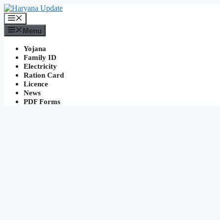
Skip
to
Menu
content
Menu
Yojana
Family ID
Electricity
Ration Card
Licence
News
PDF Forms