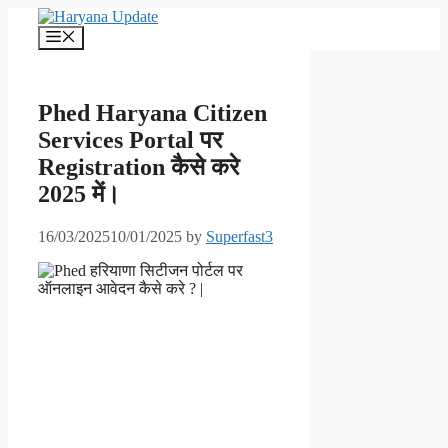
Skip
to
Menu
content
Phed Haryana Citizen
Services Portal पर
Registration कैसे करे
2025 में।
16/03/2025
10/01/2025
by
Superfast3