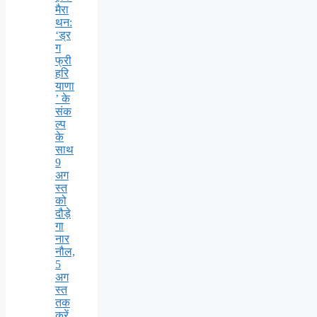
मैरा
थन:
‘ड्र
ग
फ्री
हरि
याणा
’ के
संक
ल्प
के
साथ
9
अग
स्त
को
दौड़े
गा
नार
नौल,
5
अग
स्त
तक
करें