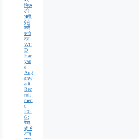
निक
ली
भर्ती,
ऐसे
करें
आवे
दन
WC
D
Har
yan
a
Ang
anw
adi
Rec
ruit
men
t
202
6 :
रेवा
ड़ी में
आंग