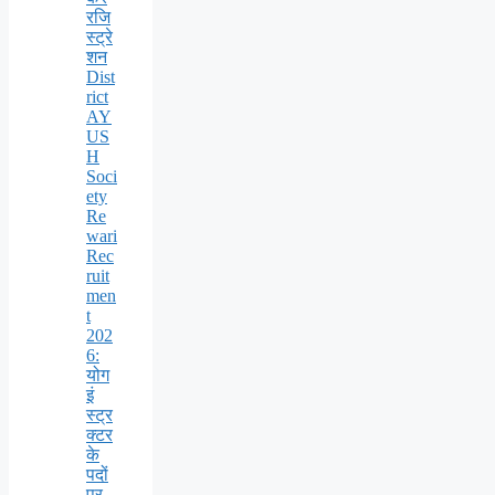
रजि
स्ट्रे
शन
Dist
rict
AY
US
H
Soci
ety
Re
wari
Rec
ruit
men
t
202
6:
योग
इं
स्ट्र
क्टर
के
पदों
पर