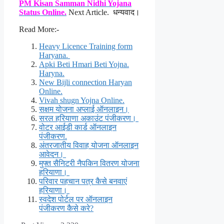
PM Kisan Samman Nidhi Yojana
Status Online.
Next Article. धन्यवाद।
Read More:-
Heavy Licence Training form
Haryana.
Apki Beti Hmari Beti Yojna.
Haryna.
New Bijli connection Haryan
Online.
Vivah shugn Yojna Online.
सक्षम योजना अप्लाई ऑनलाइन।
सरल हरियाणा अकाउंट पंजीकरण।
वोटर आईडी कार्ड ऑनलाइन
पंजीकरण.
अंतरजातीय विवाह योजना ऑनलाइन
आवेदन।
मुफ्त सैनिटरी नैपकिन वितरण योजना
हरियाणा।
परिवार पहचान पत्र कैसे बनवाएं
हरियाणा।
स्वदेश पोर्टल पर ऑनलाइन
पंजीकरण कैसे करे?