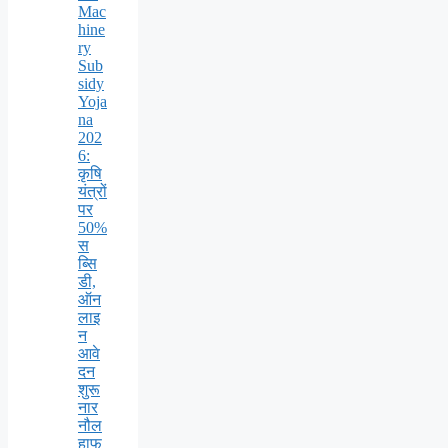
Mac
hine
ry
Sub
sidy
Yoja
na
202
6:
कृषि
यंत्रों
पर
50%
स
ब्सि
डी,
ऑन
लाइ
न
आवे
दन
शुरू
नार
नौल
हाफ