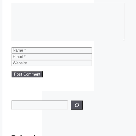
Comment
Name
Email
Website
Search