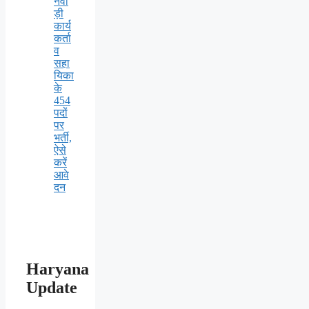
नवा
ड़ी
कार्य
कर्ता
व
सहा
यिका
के
454
पदों
पर
भर्ती,
ऐसे
करें
आवे
दन
Haryana
Update