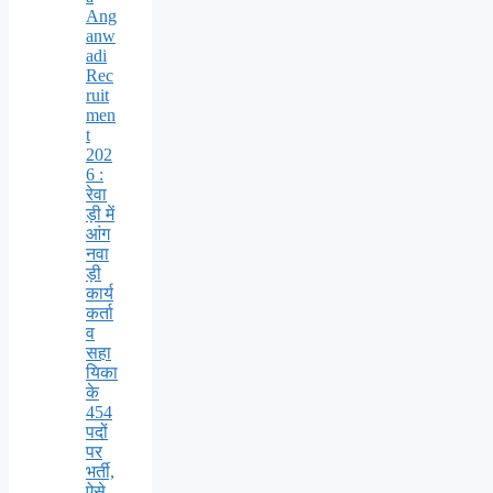
Ang
anw
adi
Rec
ruit
men
t
202
6 :
रेवा
ड़ी में
आंग
नवा
ड़ी
कार्य
कर्ता
व
सहा
यिका
के
454
पदों
पर
भर्ती,
ऐसे