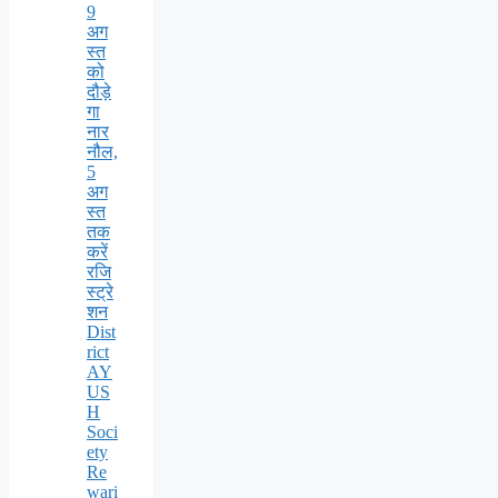
9
अग
स्त
को
दौड़े
गा
नार
नौल,
5
अग
स्त
तक
करें
रजि
स्ट्रे
शन
Dist
rict
AY
US
H
Soci
ety
Re
wari