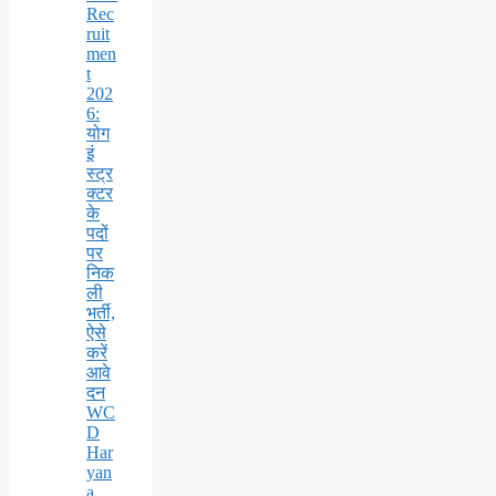
Rec
ruit
men
t
202
6:
योग
इं
स्ट्र
क्टर
के
पदों
पर
निक
ली
भर्ती,
ऐसे
करें
आवे
दन
WC
D
Har
yan
a