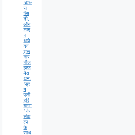
50%
स
ब्सि
डी,
ऑन
लाइ
न
आवे
दन
शुरू
नार
नौल
हाफ
मैरा
थन:
‘ड्र
ग
फ्री
हरि
याणा
’ के
संक
ल्प
के
साथ