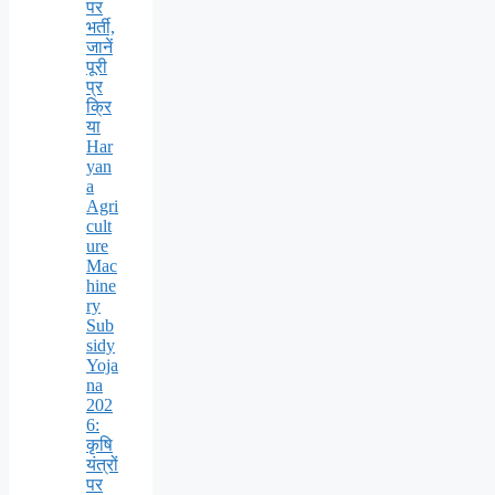
पर
भर्ती,
जानें
पूरी
प्र
क्रि
या
Har
yan
a
Agri
cult
ure
Mac
hine
ry
Sub
sidy
Yoja
na
202
6:
कृषि
यंत्रों
पर