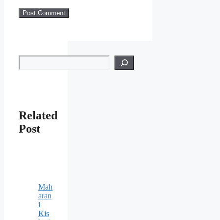
Search
Related
Post
Mah
aran
i
Kis