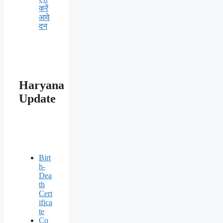
करें
आवे
दन
Haryana
Update
Birt
h-
Dea
th
Cert
ifica
te
Co