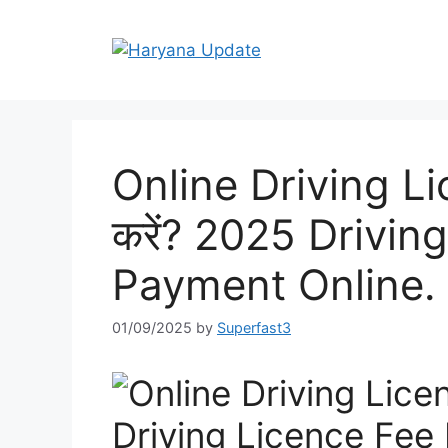
Skip
to
content
Online Driving Li
करें? 2025 Drivin
Payment Online.
01/09/2025
by
Superfast3