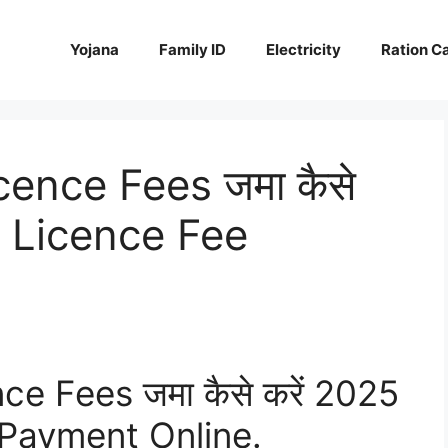
Yojana
Family ID
Electricity
Ration C
cence Fees जमा कैसे
g Licence Fee